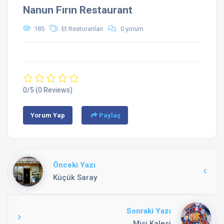
Nanun Fırın Restaurant
185
Et Restoranları
0 yorum
0/5
(0 Reviews)
Yorum Yap
Paylaş
Önceki Yazı
Küçük Saray
Sonraki Yazı
Misi Kalesi