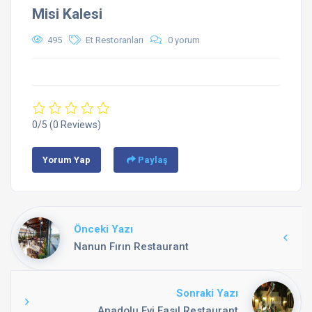
Misi Kalesi
495
Et Restoranları
0 yorum
0/5
(0 Reviews)
Yorum Yap
Paylaş
Önceki Yazı
Nanun Fırın Restaurant
Sonraki Yazı
Anadolu Evi Fasıl Restaurant