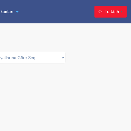
Turkish
kanları
▼