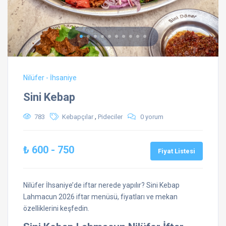
Nilüfer - İhsaniye
Sini Kebap
,
783
Kebapçılar
Pideciler
0 yorum
₺ 600 - 750
Fiyat Listesi
Nilüfer İhsaniye’de iftar nerede yapılır? Sini Kebap
Lahmacun 2026 iftar menüsü, fiyatları ve mekan
özelliklerini keşfedin.