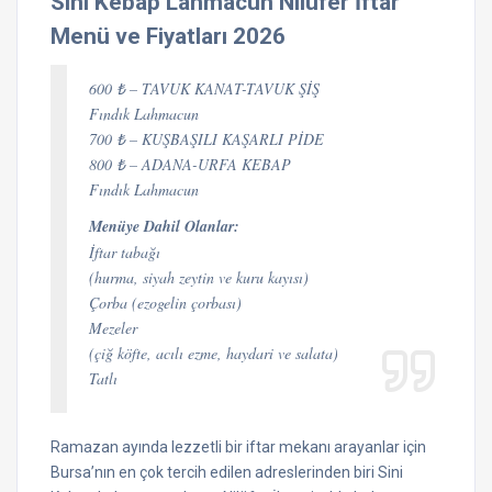
Sini Kebap Lahmacun Nilüfer İftar
Menü ve Fiyatları 2026
600 ₺ – TAVUK KANAT-TAVUK ŞİŞ
Fındık Lahmacun
700 ₺ – KUŞBAŞILI KAŞARLI PİDE
800 ₺ – ADANA-URFA KEBAP
Fındık Lahmacun
Menüye Dahil Olanlar:
İftar tabağı
(hurma, siyah zeytin ve kuru kayısı)
Çorba (ezogelin çorbası)
Mezeler
(çiğ köfte, acılı ezme, haydari ve salata)
Tatlı
Ramazan ayında lezzetli bir iftar mekanı arayanlar için
Bursa
’nın en çok tercih edilen adreslerinden biri Sini