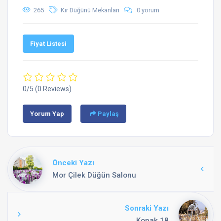
265
Kır Düğünü Mekanları
0 yorum
Fiyat Listesi
0/5
(0 Reviews)
Yorum Yap
Paylaş
Önceki Yazı
Mor Çilek Düğün Salonu
Sonraki Yazı
Konak 18