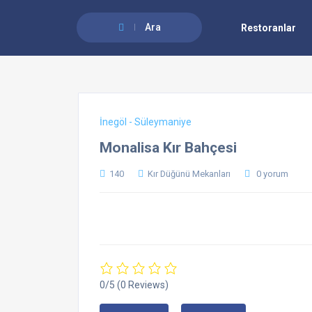
Ara
Restoranlar
İnegöl - Süleymaniye
Monalisa Kır Bahçesi
140
Kır Düğünü Mekanları
0 yorum
0/5
(0 Reviews)