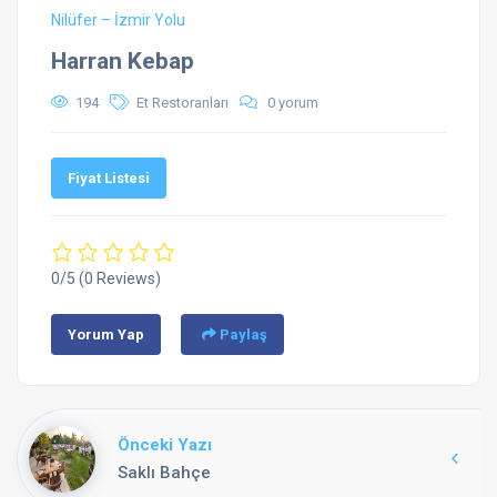
Nilüfer – İzmir Yolu
Harran Kebap
194
Et Restoranları
0 yorum
Fiyat Listesi
0/5
(0 Reviews)
Yorum Yap
Paylaş
Önceki Yazı
Saklı Bahçe