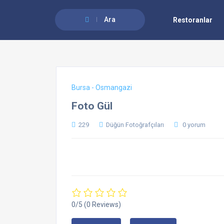
Ara
Restoranlar
Bursa - Osmangazi
Foto Gül
229
Düğün Fotoğrafçıları
0 yorum
0/5
(0 Reviews)