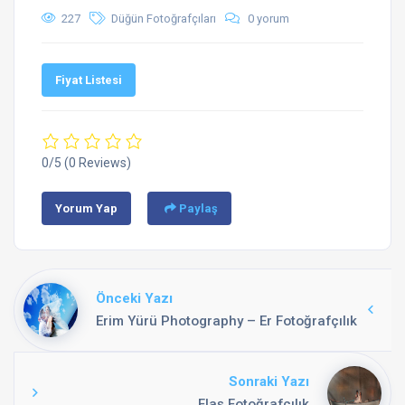
227
Düğün Fotoğrafçıları
0 yorum
Fiyat Listesi
0/5
(0 Reviews)
Yorum Yap
Paylaş
Önceki Yazı
Erim Yürü Photography – Er Fotoğrafçılık
Sonraki Yazı
Flaş Fotoğrafçılık