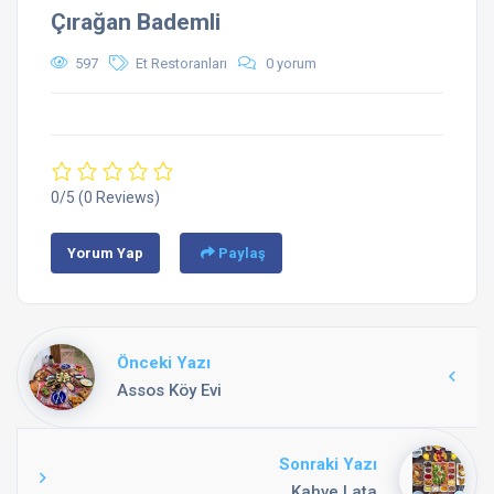
Çırağan Bademli
597
Et Restoranları
0 yorum
0/5
(0 Reviews)
Yorum Yap
Paylaş
Önceki Yazı
Assos Köy Evi
Sonraki Yazı
Kahve Lata