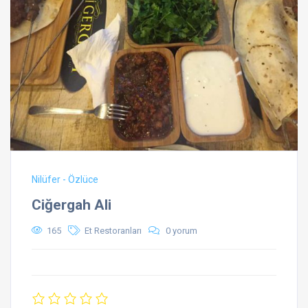
Nilüfer - Özlüce
Ciğergah Ali
165
Et Restoranları
0 yorum