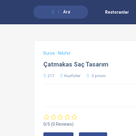
Ara
Restoranlar
Bursa - Nilüfer
Çatmakas Saç Tasarım
217
Kuaförler
0 yorum
0/5
(0 Reviews)