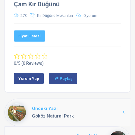
Çam Kır Düğünü
273
Kır Düğünü Mekanları
0 yorum
Fiyat Listesi
0/5
(0 Reviews)
Yorum Yap
Paylaş
Önceki Yazı
Gököz Natural Park