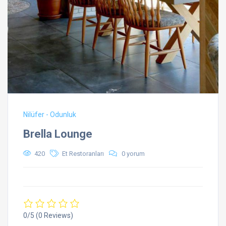
Nilüfer - Odunluk
Brella Lounge
420
Et Restoranları
0 yorum
0/5
(0 Reviews)