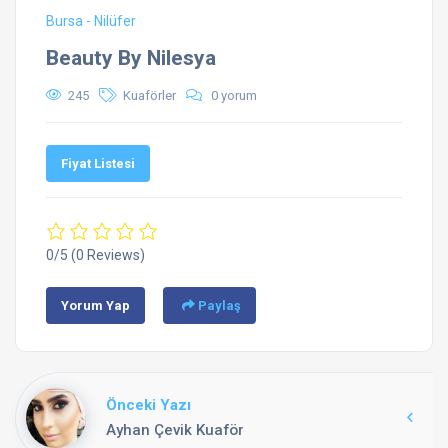
Bursa - Nilüfer
Beauty By Nilesya
245
Kuaförler
0 yorum
Fiyat Listesi
0/5
(0 Reviews)
Yorum Yap
Paylaş
Önceki Yazı
Ayhan Çevik Kuaför