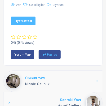
242
Gelinlikçiler
0 yorum
Fiyat Listesi
0/5
(0 Reviews)
Yorum Yap
Paylaş
Önceki Yazı
Nicole Gelinlik
Sonraki Yazı
Agraf Atelierr